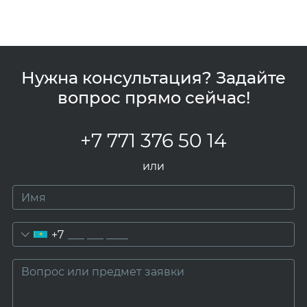
Керамогранит шершавый
Керамогранит 75х150 (750х1500)
Нужна консультация? Задайте
вопрос прямо сейчас!
Керамогранит на стену
+7 771 376 50 14
или
+7