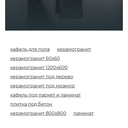
Керамогранит под камень
Ламинат для пола
Ламинат под плитку — стиль камня, бетона,
Керамогранит под мрамор
мрамора
Керамогранит с золотыми прожилками
Ламинат 12 миллиметров
кафель для пола
керамогранит
керамогранит 60х60
Противоскользящий керамогранит anti-slip
керамогранит 1200х600
керамогранит под дерево
Керамогранит 45х90 (450х900)
керамогранит под мрамор
кафель под паркет и ламинат
Керамогранит оникс
плитка под бетон
керамогранит 800х800
ламинат
Керамогранит индия