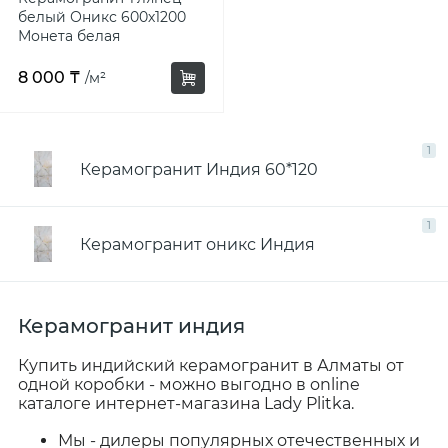
белый Оникс 600х1200
Адрес и контакты
Керамогранит 1200х600 бежевый
Керамогранит 60х60 матовый
Керамогранит под деревянные рейки
Ламинат для пола
Монета белая
8 000 ₸
/м²
Ламинат под плитку — стиль камня, бетона,
Керамогранит под дерево для пола
мрамора
1
Ламинат 12 миллиметров
Керамогранит Индия 60*120
1
Керамогранит оникс Индия
Керамогранит индия
Купить индийский керамогранит в Алматы от
одной коробки - можно выгодно в online
каталоге интернет-магазина Lady Plitka.
Мы - дилеры популярных отечественных и