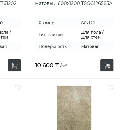
TT61202
матовый 600х1200 TSGG126585A
20
Размер
60x120
ола /
Для пола /
Тип плитки
стен
Для стен
вая
Поверхность
Матовая
10 600 ₸
/м²