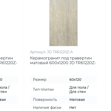
Артикул:
JD TR61220Z-A
вертин
Керамогранит под травертин
R61220Z-
матовый 600х1200 JD TR61220Z-
A
20
Размер
60x120
ола /
Для пола /
Тип плитки
стен
Для стен
вая
Поверхность
Матовая
Наличие фаски
Нет