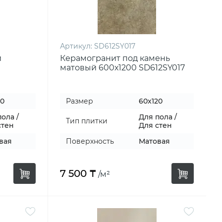
Артикул:
SD612SY017
й
Керамогранит под камень
матовый 600х1200 SD612SY017
20
Размер
60x120
ола /
Для пола /
Тип плитки
стен
Для стен
вая
Поверхность
Матовая
7 500 ₸
/м²