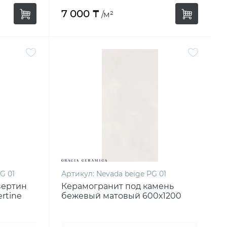
7 000 ₸
/м²
PG 01
Артикул:
Nevada beige PG 01
вертин
Керамогранит под камень
rtine
бежевый матовый 600х1200
Nevada beige PG 01