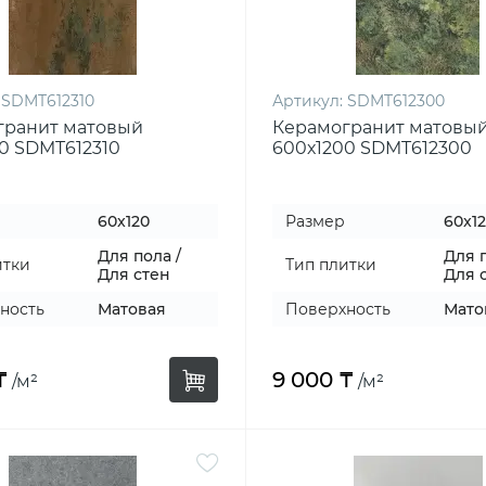
SDMT612310
Артикул:
SDMT612300
гранит матовый
Керамогранит матовы
0 SDMT612310
600х1200 SDMT612300
60x120
Размер
60x1
Для пола /
Для п
итки
Тип плитки
Для стен
Для 
ность
Матовая
Поверхность
Мато
₸
9 000 ₸
/м²
/м²