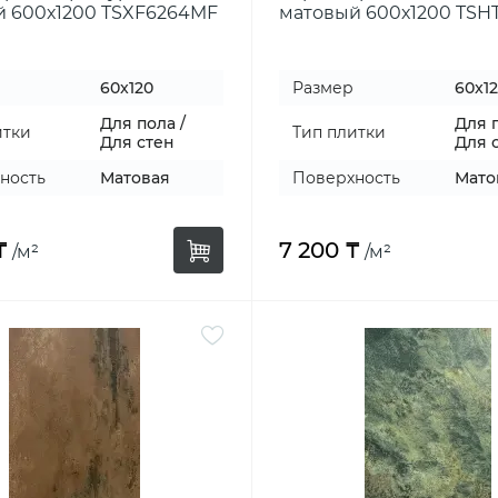
й 600х1200 TSXF6264MF
матовый 600х1200 TSH
60x120
Размер
60x1
Для пола /
Для п
итки
Тип плитки
Для стен
Для 
ность
Матовая
Поверхность
Мато
₸
7 200 ₸
/м²
/м²