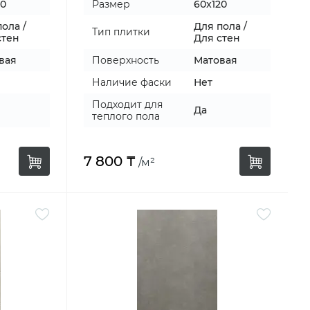
20
Размер
60x120
ола /
Для пола /
Тип плитки
стен
Для стен
вая
Поверхность
Матовая
Наличие фаски
Нет
Подходит для
Да
теплого пола
7 800 ₸
/м²