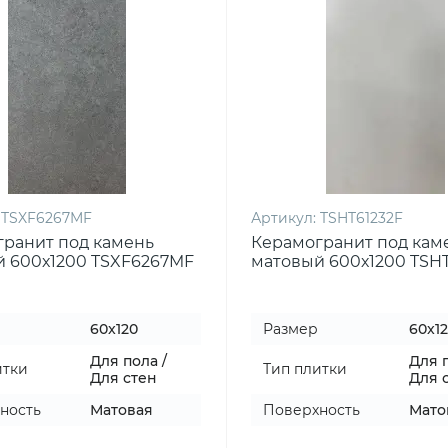
TSXF6267MF
Артикул:
TSHT61232F
ранит под камень
Керамогранит под кам
 600х1200 TSXF6267MF
матовый 600х1200 TSHT
60x120
Размер
60x1
Для пола /
Для п
итки
Тип плитки
Для стен
Для 
ность
Матовая
Поверхность
Мато