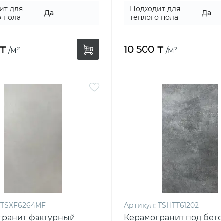
ит для
Подходит для
Да
Да
о пола
теплого пола
 ₸
10 500 ₸
/м²
/м²
TSXF6264MF
Артикул:
TSHTT61202
гранит фактурный
Керамогранит под бет