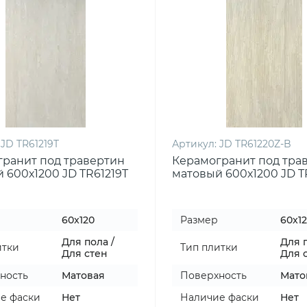
JD TR61219T
Артикул:
JD TR61220Z-B
ранит под травертин
Керамогранит под тра
 600х1200 JD TR61219T
матовый 600х1200 JD T
B
60x120
Размер
60x1
Для пола /
Для п
итки
Тип плитки
Для стен
Для 
ность
Матовая
Поверхность
Мато
е фаски
Нет
Наличие фаски
Нет