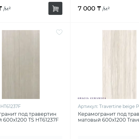
₸
7 000 ₸
/м²
/м²
HT61237F
Артикул:
Travertine beige 
ранит под травертин
Керамогранит под тра
 600х1200 TS HT61237F
матовый 600х1200 Trave
beige PG 01