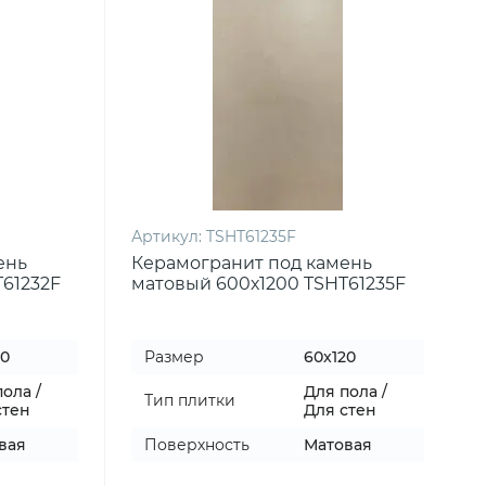
Артикул:
TSHT61235F
ень
Керамогранит под камень
61232F
матовый 600х1200 TSHT61235F
20
Размер
60x120
ола /
Для пола /
Тип плитки
стен
Для стен
вая
Поверхность
Матовая