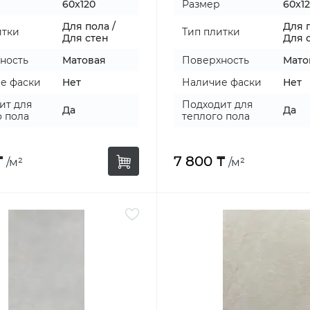
60x120
Размер
60x1
Для пола /
Для п
итки
Тип плитки
Для стен
Для 
ность
Матовая
Поверхность
Мато
е фаски
Нет
Наличие фаски
Нет
ит для
Подходит для
Да
Да
о пола
теплого пола
₸
7 800 ₸
/м²
/м²