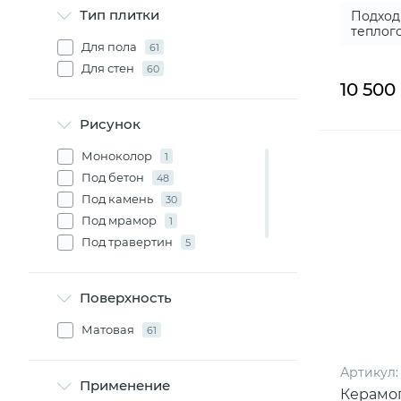
Тип плитки
Подход
теплог
Для пола
61
Для стен
60
10 500
Рисунок
Моноколор
1
Под бетон
48
Под камень
30
Под мрамор
1
Под травертин
5
Под цемент
1
Поверхность
Матовая
61
Артикул:
Применение
Керамо