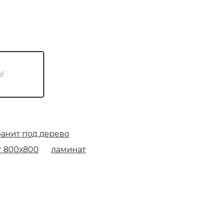
!
анит под дерево
т 800х800
ламинат