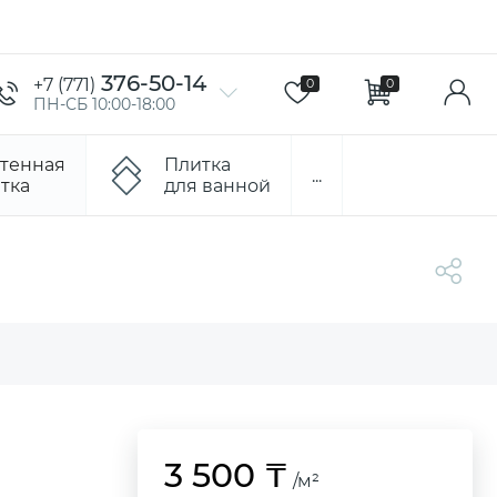
376-50-14
+7 (771)
0
0
ПН-СБ 10:00-18:00
тенная
Плитка
...
тка
для ванной
3 500 ₸
/м²