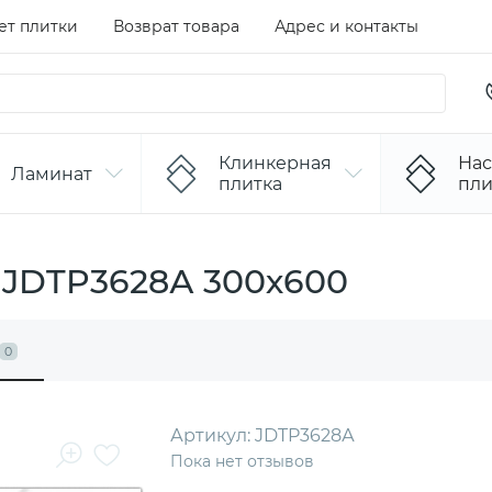
ет плитки
Возврат товара
Адрес и контакты
Клинкерная
Нас
Ламинат
плитка
пли
 JDTP3628А 300х600
0
Артикул:
JDTP3628А
Пока нет отзывов