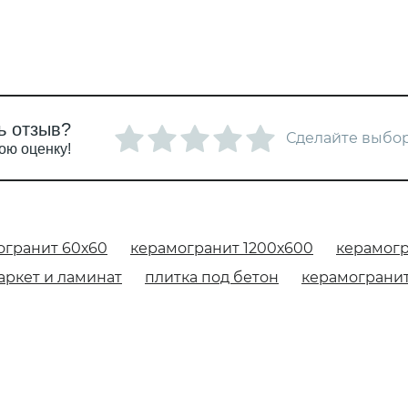
ь отзыв?
Сделайте выбор
ою оценку!
огранит 60х60
керамогранит 1200х600
керамогр
аркет и ламинат
плитка под бетон
керамограни