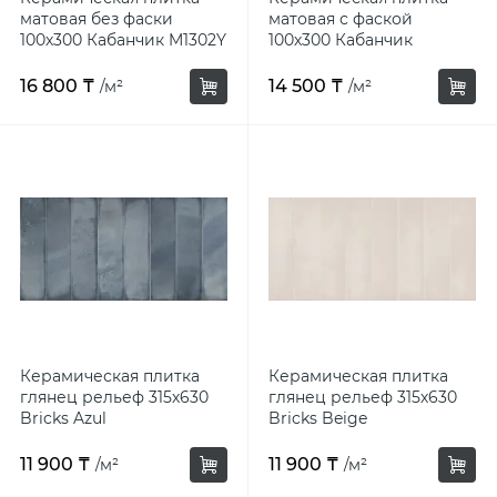
матовая без фаски
матовая с фаской
Адрес и контакты
Керамогранит под камень
Ламинат для пола
100х300 Кабанчик M1302Y
100х300 Кабанчик
M1300XY
16 800 ₸
14 500 ₸
/м²
/м²
Ламинат под плитку — стиль камня, бетона,
Керамогранит под мрамор
мрамора
Керамогранит с золотыми прожилками
Ламинат 12 миллиметров
Противоскользящий керамогранит anti-slip
Керамогранит 45х90 (450х900)
Керамическая плитка
Керамическая плитка
глянец рельеф 315х630
глянец рельеф 315х630
Керамогранит оникс
Bricks Azul
Bricks Beige
11 900 ₸
11 900 ₸
/м²
/м²
Керамогранит индия